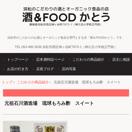
浜松市のこだわりのお酒とオーガニック食品を専門とする店「酒＆FOODかとう」です。
TEL.
053-485-3536
浜松市西区神ヶ谷町7873-1（神久呂小学校正門前）
トップページ
忍冬酒特設ページ
こだわりの商品紹介
店主に相談
お店の行き方
店長ブログ
店内写真
トップ
›
こだわりの商品紹介
›
元祖石川酒造場 琉球もろみ酢 スイート
元祖石川酒造場 琉球もろみ酢 スイート