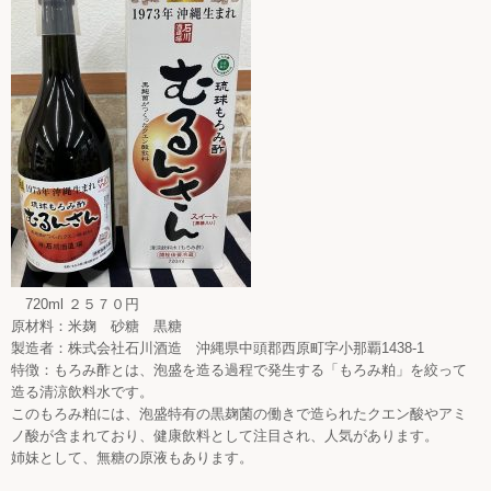
720ml ２５７０円
原材料：米麹 砂糖 黒糖
製造者：株式会社石川酒造 沖縄県中頭郡西原町字小那覇1438-1
特徴：もろみ酢とは、泡盛を造る過程で発生する「もろみ粕」を絞って
造る清涼飲料水です。
このもろみ粕には、泡盛特有の黒麹菌の働きで造られたクエン酸やアミ
ノ酸が含まれており、健康飲料として注目され、人気があります。
姉妹として、無糖の原液もあります。