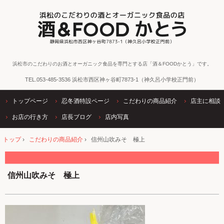
浜松市のこだわりのお酒とオーガニック食品を専門とする店「酒＆FOODかとう」です。
TEL.
053-485-3536
浜松市西区神ヶ谷町7873-1（神久呂小学校正門前）
トップページ
忍冬酒特設ページ
こだわりの商品紹介
店主に相談
お店の行き方
店長ブログ
店内写真
トップ
›
こだわりの商品紹介
›
信州山吹みそ 極上
信州山吹みそ 極上