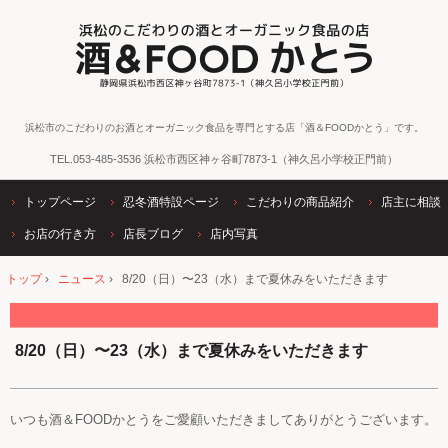
浜松市のこだわりのお酒とオーガニック食品を専門とする店「酒＆FOODかとう」です。
TEL.
053-485-3536
浜松市西区神ヶ谷町7873-1（神久呂小学校正門前）
トップページ
忍冬酒特設ページ
こだわりの商品紹介
店主に相談
お店の行き方
店長ブログ
店内写真
トップ
›
ニュース
›
8/20（日）〜23（水）まで夏休みをいただきます
8/20（日）〜23（水）まで夏休みをいただきます
いつも酒＆FOODかとうをご愛顧いただきましてありがとうございます。