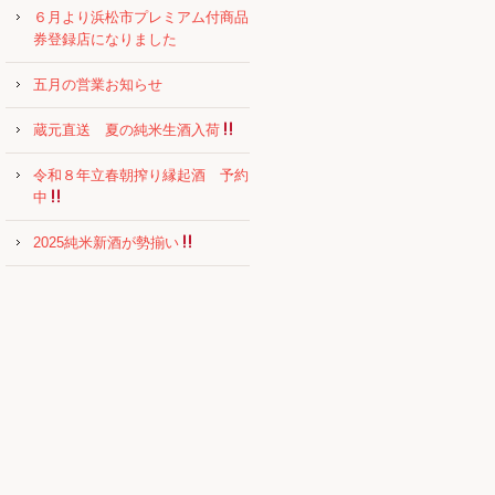
６月より浜松市プレミアム付商品
券登録店になりました
五月の営業お知らせ
蔵元直送 夏の純米生酒入荷
令和８年立春朝搾り縁起酒 予約
中
2025純米新酒が勢揃い