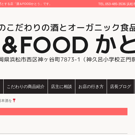
とする店「酒＆FOODかとう」です。
TEL.
053-485-3536
浜松
ジ
こだわりの商品紹介
店主に相談
お店の行き方
店長ブログ
日本酒を