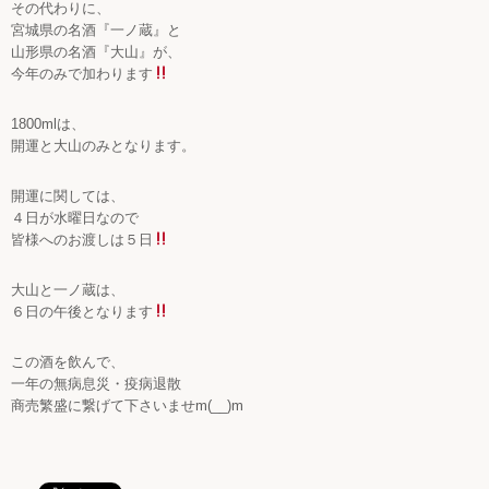
その代わりに、
宮城県の名酒『一ノ蔵』と
山形県の名酒『大山』が、
今年のみで加わります
1800mlは、
開運と大山のみとなります。
開運に関しては、
４日が水曜日なので
皆様へのお渡しは５日
大山と一ノ蔵は、
６日の午後となります
この酒を飲んで、
一年の無病息災・疫病退散
商売繁盛に繋げて下さいませm(__)m