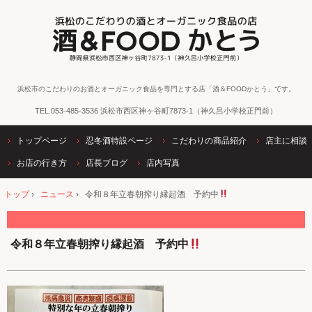
浜松市のこだわりのお酒とオーガニック食品を専門とする店「酒＆FOODかとう」です。
TEL.
053-485-3536
浜松市西区神ヶ谷町7873-1（神久呂小学校正門前）
トップページ
忍冬酒特設ページ
こだわりの商品紹介
店主に相談
お店の行き方
店長ブログ
店内写真
トップ
›
ニュース
›
令和８年立春朝搾り縁起酒 予約中
令和８年立春朝搾り縁起酒 予約中