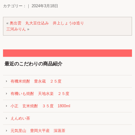
カテゴリー：｜ 2024年3月18日
«
奥出雲 丸大豆仕込み 井上しょうゆ造り
三河みりん
»
最近のこだわりの商品紹介
有機米焼酎 豊永蔵 ２５度
有機いも焼酎 天地水楽 ２５度
小正 玄米焼酎 ３５度 1800ml
えんめい茶
元気里山 豊岡大平産 深蒸茶