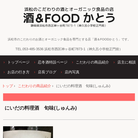
浜松市のこだわりのお酒とオーガニック食品を専門とする店「酒＆FOODかとう」です。
TEL.
053-485-3536
浜松市西区神ヶ谷町7873-1（神久呂小学校正門前）
トップページ
忍冬酒特設ページ
こだわりの商品紹介
店主に相談
お店の行き方
店長ブログ
店内写真
トップ
›
こだわりの商品紹介
›
にいだの料理酒 旬味(しゅんみ)
にいだの料理酒 旬味(しゅんみ)